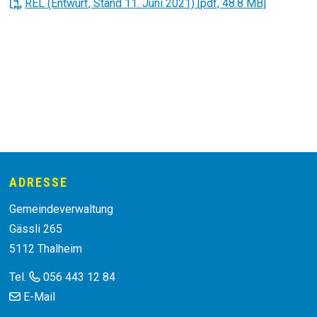
REL (Entwurf, Stand 11. Juni 2021) [pdf, 48.8 MB]
Footer
ADRESSE
Gemeindeverwaltung
Gässli 265
5112 Thalheim
Tel.
056 443 12 84
E-Mail