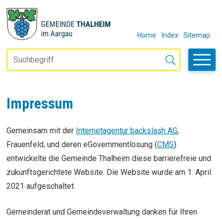
Navigieren in Thalheim
SCHNELLNAVIGATION
METANAVIGAT
Home
Index
Sitemap
Suchbegriff
Suche starten
Impressum
Gemeinsam mit der
Internetagentur backslash AG
,
Frauenfeld, und deren eGovernmentlösung (
CMS
)
entwickelte die Gemeinde Thalheim diese barrierefreie und
zukunftsgerichtete Website. Die Website wurde am 1. April
2021 aufgeschaltet.
Gemeinderat und Gemeindeverwaltung danken für Ihren