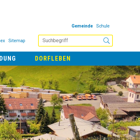
WEITERE AUFTRIT
Gemeinde
Schule
Suchbegriff
NAVIGATION
dex
Sitemap
Suche starten
LDUNG
DORFLEBEN