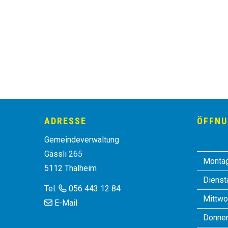
Footer
ADRESSE
ÖFFNU
Gemeindeverwaltung
Gässli 265
Monta
5112 Thalheim
Dienst
Tel.
056 443 12 84
Mittwo
E-Mail
Donner