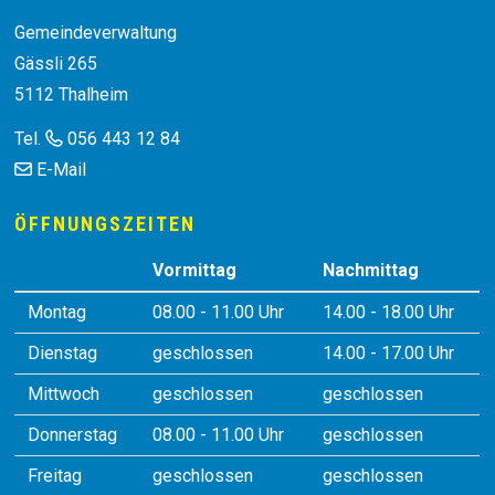
Footer
Gemeindeverwaltung
Gässli 265
5112 Thalheim
Tel.
056 443 12 84
E-Mail
ÖFFNUNGSZEITEN
Vormittag
Nachmittag
Montag
08.00 - 11.00 Uhr
14.00 - 18.00 Uhr
Dienstag
geschlossen
14.00 - 17.00 Uhr
Mittwoch
geschlossen
geschlossen
Donnerstag
08.00 - 11.00 Uhr
geschlossen
Freitag
geschlossen
geschlossen