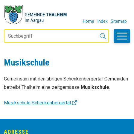
Navigieren in Thalheim
SCHNELLNAVIGATION
METANAVIGAT
Home
Index
Sitemap
Suchbegriff
Suche starten
Musikschule
Gemeinsam mit den übrigen Schenkenbergertal-Gemeinden
betreibt Thalheim eine zeitgemässe
Musikschule
.
Musikschule Schenkenbergertal
ADRESSE