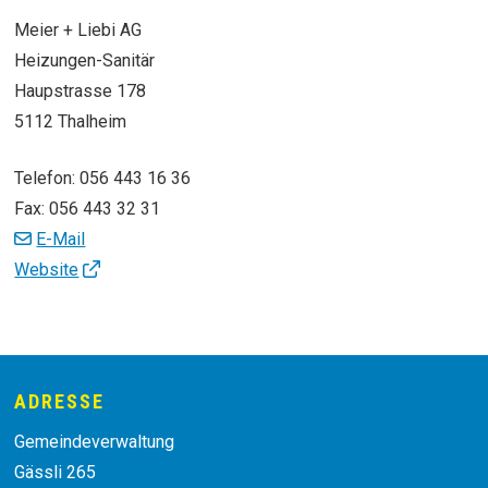
Meier + Liebi AG
Heizungen-Sanitär
Haupstrasse 178
5112 Thalheim
Telefon:
056 443 16 36
Fax:
056 443 32 31
E-Mail
Website
Footer
ADRESSE
Gemeindeverwaltung
Gässli 265